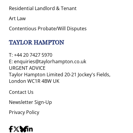
Residential Landlord & Tenant
Art Law
Contentious Probate/Will Disputes
TAYLOR HAMPTON
T:
+44 20 7427 5970
E:
enquiries@taylorhampton.co.uk
URGENT ADVICE
Taylor Hampton Limited 20-21 Jockey's Fields,
London WC1R 4BW UK
Contact Us
Newsletter Sign-Up
Privacy Policy